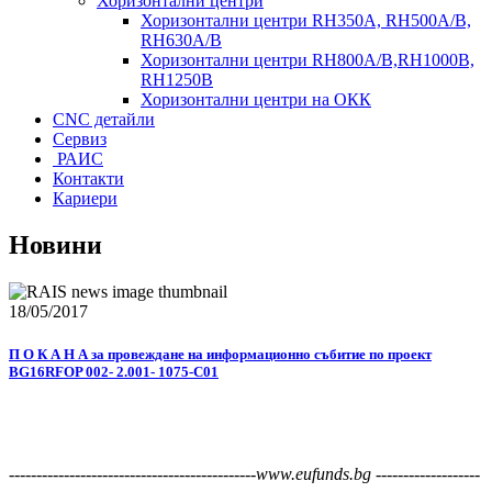
Хоризонтални центри
Хоризонтални центри RH350A, RH500A/B,
RH630A/В
Хоризонтални центри RH800A/B,RH1000B,
RH1250B
Хоризонтални центри на ОКК
CNC детайли
Сервиз
РАИС
Контакти
Кариери
Новини
18/05/2017
П О К А Н А за провеждане на информационно събитие по проект
BG16RFOP 002- 2.001- 1075-C01
---------------------------------------------www.eufunds.bg -------------------