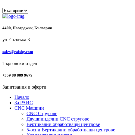
4400, Пазарджик, България
ул. Съзлъка 3
sales@raisbg.com
Търговски отдел
+359 88 889 9679
Запитвания и оферти
Начало
За РАИС
CNC Машини
CNC Стругове
Двушпинделни CNC стругове
Вертикални обработващи центрове
5-осни Вертикални обработващи центрове